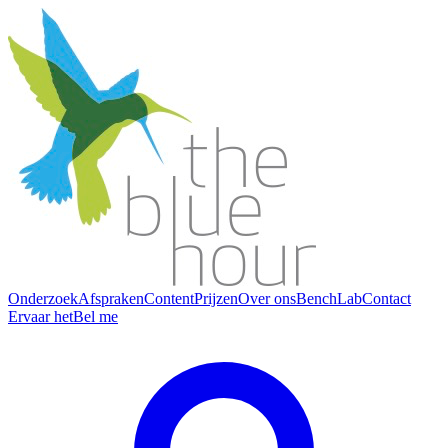
Onderzoek
Afspraken
Content
Prijzen
Over ons
BenchLab
Contact
Ervaar het
Bel me