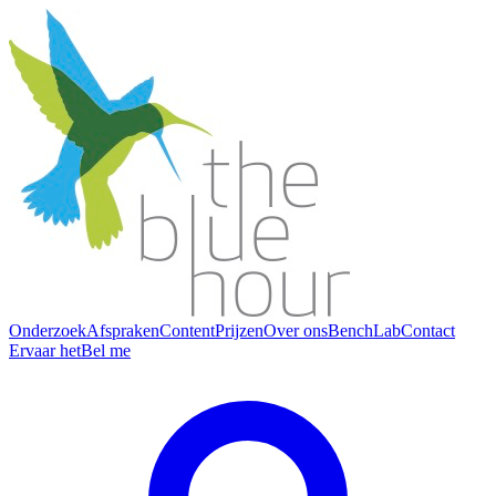
Onderzoek
Afspraken
Content
Prijzen
Over ons
BenchLab
Contact
Ervaar het
Bel me