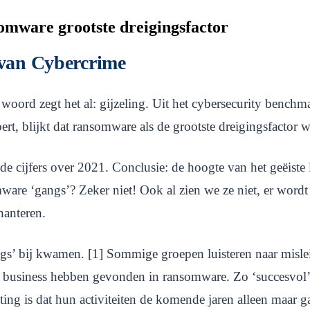
mware grootste dreigingsfactor
 van Cybercrime
woord zegt het al: gijzeling. Uit het cybersecurity benc
t, blijkt dat ransomware als de grootste dreigingsfactor
cijfers over 2021. Conclusie: de hoogte van het geëiste los
mware ‘gangs’? Zeker niet! Ook al zien we ze niet, er word
hanteren.
s’ bij kwamen. [1] Sommige groepen luisteren naar misle
ve business hebben gevonden in ransomware. Zo ‘succesvol’
ing is dat hun activiteiten de komende jaren alleen maar 