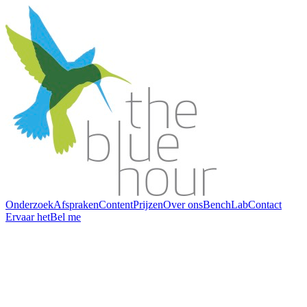
Onderzoek
Afspraken
Content
Prijzen
Over ons
BenchLab
Contact
Ervaar het
Bel me