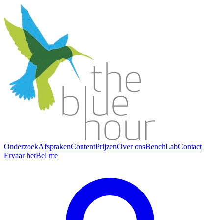
Onderzoek
Afspraken
Content
Prijzen
Over ons
BenchLab
Contact
Ervaar het
Bel me