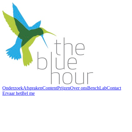
Onderzoek
Afspraken
Content
Prijzen
Over ons
BenchLab
Contact
Ervaar het
Bel me